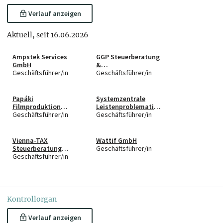
Verlauf anzeigen
Aktuell, seit 16.06.2026
Ampstek Services
GGP Steuerberatung
GmbH
&
Geschäftsführer/in
Wirtschaftsprüfung
Geschäftsführer/in
GmbH
Papáki
Systemzentrale
Filmproduktion
Leistenproblematik
GmbH
Geschäftsführer/in
GmbH
Geschäftsführer/in
Vienna-TAX
Wattif GmbH
Steuerberatung
Geschäftsführer/in
GmbH
Geschäftsführer/in
Kontrollorgan
Verlauf anzeigen