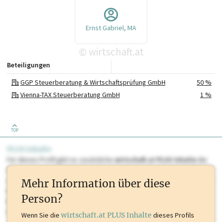
Ernst Gabriel, MA
wirtschaft.at
©
Beteiligungen
GGP Steuerberatung & Wirtschaftsprüfung GmbH
50 %
Vienna-TAX Steuerberatung GmbH
1 %
TOP
PLUS Inhalte
Für dieses Profil gibt es zusätzliche
wirtschaft.at PLUS Inhalte
die
Sie momentan nicht einsehen können. Schalten Sie dieses Profil frei
oder loggen Sie sich ein um diese Inhalte zu sehen. wirtschaft.at PLUS
Mehr Information über diese
Inhalte sind unter anderem Gewerbeberechtigungen, Nationale
Person?
Marken, Patente, Rechtstatsachen, OTS-Aussendungen, und viele
mehr.
Wenn Sie die
wirtschaft.at PLUS Inhalte
dieses Profils