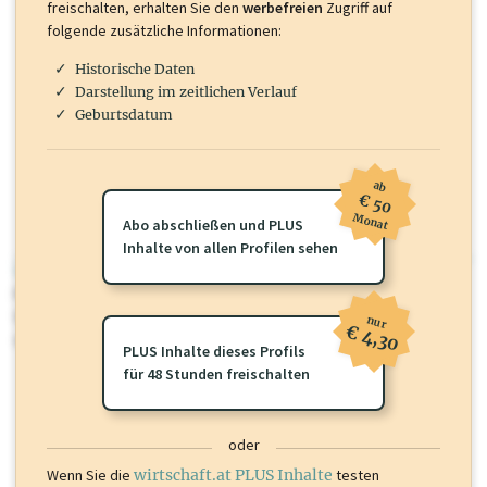
freischalten, erhalten Sie den
werbefreien
Zugriff auf
folgende zusätzliche Informationen:
Historische Daten
Darstellung im zeitlichen Verlauf
Geburtsdatum
ab
€ 50
Monat
Abo abschließen und PLUS
Inhalte von allen Profilen sehen
wirtschaft.at PLUS
Für dieses Profil gibt es zusätzliche
wirtschaft.at PLUS Inhalte
die
Sie momentan nicht einsehen können. Schalten Sie dieses Profil frei
nur
€ 4,30
oder loggen Sie sich ein um diese Inhalte zu sehen.
PLUS Inhalte dieses Profils
für 48 Stunden freischalten
oder
Wenn Sie die
wirtschaft.at PLUS Inhalte
testen