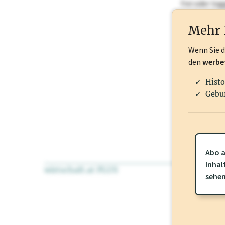
frei oder lo
Nationale Ma
Mehr 
Wenn Sie 
den
werbe
Histo
Gebu
Abo a
Inhal
wirtschaft.at PLUS
Für dieses Pr
sehe
frei oder log