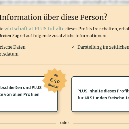
ggen Sie sich ein um diese Inhalte zu sehen. wirtschaft.at PLUS I
rken, Patente, Rechtstatsachen, OTS-Aussendungen, und viele m
Information über diese Person?
die
wirtschaft.at PLUS Inhalte
dieses Profils freischalten, erha
freien
Zugriff auf folgende zusätzliche Informationen:
rische Daten
Darstellung im zeitliche
rtsdatum
ab
€ 50
Monat
bschließen und PLUS
PLUS Inhalte dieses Profil
te von allen Profilen
ofil gibt es zusätzliche
wirtschaft.at PLUS Inhalte
die Sie momenta
für 48 Stunden freischalt
n
gen Sie sich ein um diese Inhalte zu sehen.
oder