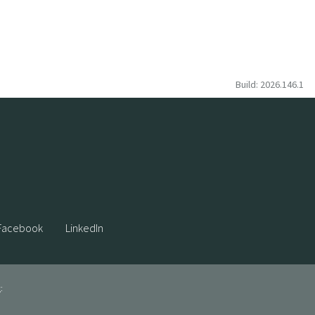
Build: 2026.146.1
Facebook
LinkedIn
: