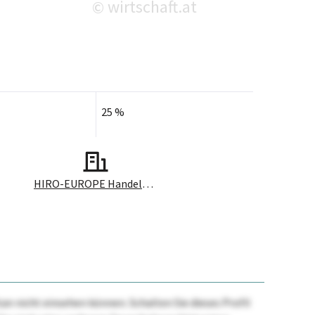
wirtschaft.at
©
25 %
HIRO-EUROPE Handels GmbH
n nicht einsehen können. Schalten Sie dieses Profil