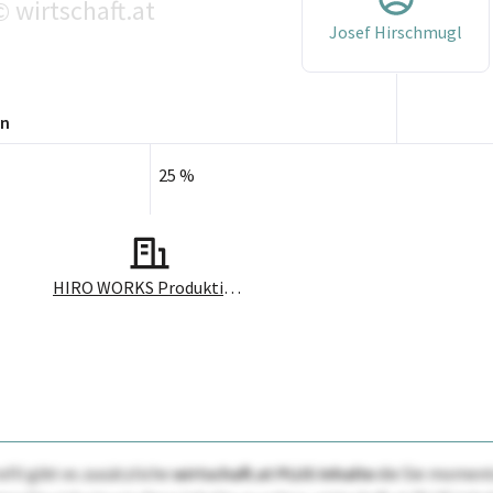
wirtschaft.at
©
Josef Hirschmugl
en
25 %
HIRO WORKS Produktions GmbH
ofil gibt es zusätzliche
wirtschaft.at PLUS Inhalte
die Sie momenta