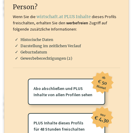
Inhalte sind unter anderem Gewerbeberechtigungen, Nationale
Person?
Marken, Patente, Rechtstatsachen, OTS-Aussendungen, und viele
mehr.
Wenn Sie die
wirtschaft.at PLUS Inhalte
dieses Profils
freischalten, erhalten Sie den
werbefreien
Zugriff auf
folgende zusätzliche Informationen:
Historische Daten
Darstellung im zeitlichen Verlauf
Geburtsdatum
Gewerbeberechtigungen (2)
ab
€ 50
Monat
Abo abschließen und PLUS
Inhalte von allen Profilen sehen
wirtschaft.at PLUS
Für dieses Profil gibt es zusätzliche
wirtschaft.at PLUS Inhalte
die
Sie momentan nicht einsehen können. Schalten Sie dieses Profil frei
nur
oder loggen Sie sich ein um diese Inhalte zu sehen.
€ 4,30
PLUS Inhalte dieses Profils
für 48 Stunden freischalten