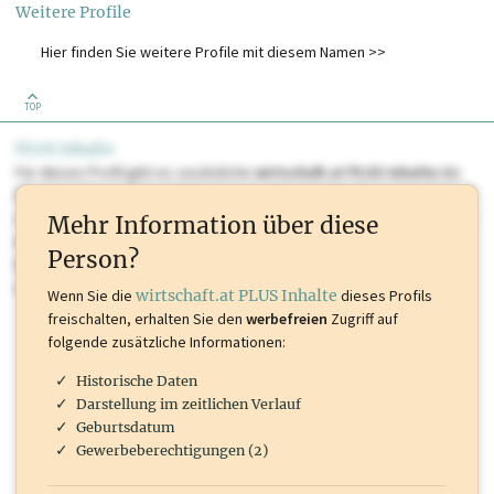
Weitere Profile
Hier finden Sie weitere Profile mit diesem Namen >>
TOP
PLUS Inhalte
Für dieses Profil gibt es zusätzliche
wirtschaft.at PLUS Inhalte
die
Sie momentan nicht einsehen können. Schalten Sie dieses Profil frei
oder loggen Sie sich ein um diese Inhalte zu sehen. wirtschaft.at PLUS
Mehr Information über diese
Inhalte sind unter anderem Gewerbeberechtigungen, Nationale
Person?
Marken, Patente, Rechtstatsachen, OTS-Aussendungen, und viele
mehr.
Wenn Sie die
wirtschaft.at PLUS Inhalte
dieses Profils
freischalten, erhalten Sie den
werbefreien
Zugriff auf
folgende zusätzliche Informationen:
Historische Daten
Darstellung im zeitlichen Verlauf
Geburtsdatum
Gewerbeberechtigungen (2)