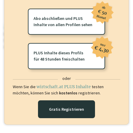
ab
€ 50
Monat
Abo abschließen und PLUS
Inhalte von allen Profilen sehen
wirtschaft.at PLUS
Für dieses Profil gibt es zusätzliche
wirtschaft.at PLUS Inhalte
die
Sie momentan nicht einsehen können. Schalten Sie dieses Profil frei
nur
oder loggen Sie sich ein um diese Inhalte zu sehen.
€ 4,30
PLUS Inhalte dieses Profils
für 48 Stunden freischalten
oder
Wenn Sie die
wirtschaft.at PLUS Inhalte
testen
möchten, können Sie sich
kostenlos
registrieren.
Gratis Registrieren