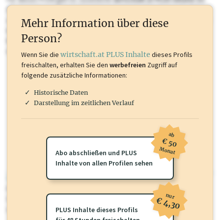
Sie momentan nicht einsehen können. Schalten Sie dieses Profil frei
oder loggen Sie sich ein um diese Inhalte zu sehen. wirtschaft.at PLUS
Mehr Information über diese
Inhalte sind unter anderem Gewerbeberechtigungen, Nationale
Person?
Marken, Patente, Rechtstatsachen, OTS-Aussendungen, und viele
mehr.
Wenn Sie die
wirtschaft.at PLUS Inhalte
dieses Profils
freischalten, erhalten Sie den
werbefreien
Zugriff auf
folgende zusätzliche Informationen:
Historische Daten
Darstellung im zeitlichen Verlauf
ab
€ 50
Monat
Abo abschließen und PLUS
Inhalte von allen Profilen sehen
wirtschaft.at PLUS
Für dieses Profil gibt es zusätzliche
wirtschaft.at PLUS Inhalte
die
nur
Sie momentan nicht einsehen können. Schalten Sie dieses Profil frei
€ 4,30
oder loggen Sie sich ein um diese Inhalte zu sehen.
PLUS Inhalte dieses Profils
für 48 Stunden freischalten