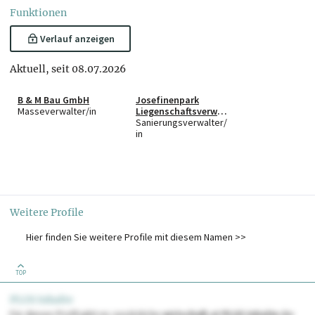
Funktionen
Verlauf anzeigen
Aktuell, seit 08.07.2026
B & M Bau GmbH
Josefinenpark
Masseverwalter/in
Liegenschaftsverwal
tungsGmbH
Sanierungsverwalter/
in
Weitere Profile
Hier finden Sie weitere Profile mit diesem Namen >>
TOP
PLUS Inhalte
Für dieses Profil gibt es zusätzliche
wirtschaft.at PLUS Inhalte
die